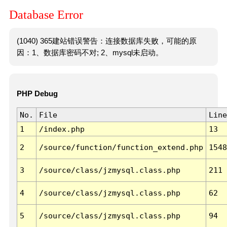
Database Error
(1040) 365建站错误警告：连接数据库失败，可能的原
因：1、数据库密码不对; 2、mysql未启动。
PHP Debug
No.
File
Line
1
/index.php
13
2
/source/function/function_extend.php
1548
3
/source/class/jzmysql.class.php
211
4
/source/class/jzmysql.class.php
62
5
/source/class/jzmysql.class.php
94