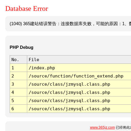
Database Error
(1040) 365建站错误警告：连接数据库失败，可能的原因：1、数
PHP Debug
No.
File
1
/index.php
2
/source/function/function_extend.php
3
/source/class/jzmysql.class.php
4
/source/class/jzmysql.class.php
5
/source/class/jzmysql.class.php
6
/source/class/jzmysql.class.php
www.365jz.com
已经将此