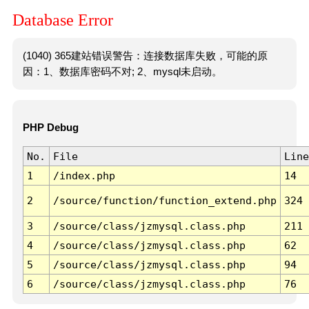
Database Error
(1040) 365建站错误警告：连接数据库失败，可能的原
因：1、数据库密码不对; 2、mysql未启动。
PHP Debug
No.
File
Line
1
/index.php
14
2
/source/function/function_extend.php
324
3
/source/class/jzmysql.class.php
211
4
/source/class/jzmysql.class.php
62
5
/source/class/jzmysql.class.php
94
6
/source/class/jzmysql.class.php
76