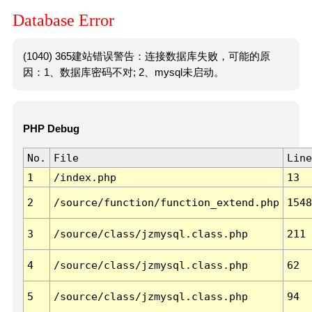
Database Error
(1040) 365建站错误警告：连接数据库失败，可能的原
因：1、数据库密码不对; 2、mysql未启动。
PHP Debug
No.
File
Line
1
/index.php
13
2
/source/function/function_extend.php
1548
3
/source/class/jzmysql.class.php
211
4
/source/class/jzmysql.class.php
62
5
/source/class/jzmysql.class.php
94