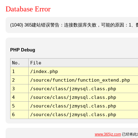
Database Error
(1040) 365建站错误警告：连接数据库失败，可能的原因：1、数
PHP Debug
No.
File
1
/index.php
2
/source/function/function_extend.php
3
/source/class/jzmysql.class.php
4
/source/class/jzmysql.class.php
5
/source/class/jzmysql.class.php
6
/source/class/jzmysql.class.php
www.365jz.com
已经将此