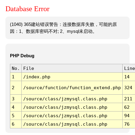
Database Error
(1040) 365建站错误警告：连接数据库失败，可能的原
因：1、数据库密码不对; 2、mysql未启动。
PHP Debug
No.
File
Line
1
/index.php
14
2
/source/function/function_extend.php
324
3
/source/class/jzmysql.class.php
211
4
/source/class/jzmysql.class.php
62
5
/source/class/jzmysql.class.php
94
6
/source/class/jzmysql.class.php
76