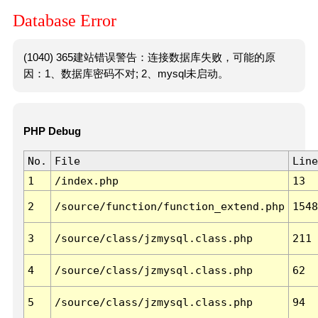
Database Error
(1040) 365建站错误警告：连接数据库失败，可能的原
因：1、数据库密码不对; 2、mysql未启动。
PHP Debug
No.
File
Line
1
/index.php
13
2
/source/function/function_extend.php
1548
3
/source/class/jzmysql.class.php
211
4
/source/class/jzmysql.class.php
62
5
/source/class/jzmysql.class.php
94