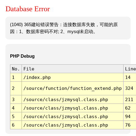
Database Error
(1040) 365建站错误警告：连接数据库失败，可能的原
因：1、数据库密码不对; 2、mysql未启动。
PHP Debug
No.
File
Line
1
/index.php
14
2
/source/function/function_extend.php
324
3
/source/class/jzmysql.class.php
211
4
/source/class/jzmysql.class.php
62
5
/source/class/jzmysql.class.php
94
6
/source/class/jzmysql.class.php
76